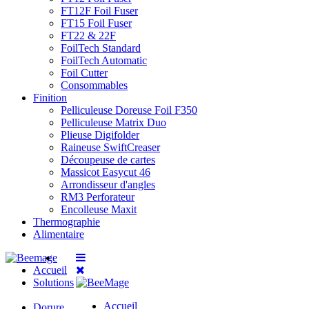
FT12F Foil Fuser
FT15 Foil Fuser
FT22 & 22F
FoilTech Standard
FoilTech Automatic
Foil Cutter
Consommables
Finition
Pelliculeuse Doreuse Foil F350
Pelliculeuse Matrix Duo
Plieuse Digifolder
Raineuse SwiftCreaser
Découpeuse de cartes
Massicot Easycut 46
Arrondisseur d'angles
RM3 Perforateur
Encolleuse Maxit
Thermographie
Alimentaire
Accueil
Solutions
Accueil
Dorure