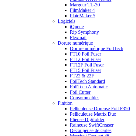
Margeur TL-30
FilmMaker 4
PlateMaker 5
Logiciels
iQueue
Rip Symphony
Flexmail
Dorure numérique
Dorure numérique FoilTech
FT10 Foil Fuser
FT12 Foil Fuser
FT12F Foil Fuser
FT15 Foil Fuser
FT22 & 22F
FoilTech Standard
FoilTech Automatic
Foil Cutter
Consommables
Finition
Pelliculeuse Doreuse Foil F350
Pelliculeuse Matrix Duo
Plieuse Digifolder
Raineuse SwiftCreaser
Découpeuse de cartes
Massicot Easycut 46