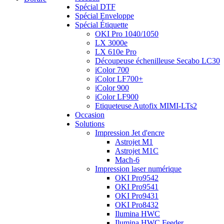
Spécial DTF
Spécial Enveloppe
Spécial Étiquette
OKI Pro 1040/1050
LX 3000e
LX 610e Pro
Découpeuse échenilleuse Secabo LC30
iColor 700
iColor LF700+
iColor 900
iColor LF900
Etiqueteuse Autofix MIMI-LTs2
Occasion
Solutions
Impression Jet d'encre
Astrojet M1
Astrojet M1C
Mach-6
Impression laser numérique
OKI Pro9542
OKI Pro9541
OKI Pro9431
OKI Pro8432
Ilumina HWC
Ilumina HWC Feeder