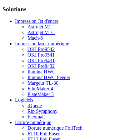
Solutions
Impression Jet d'encre
Astrojet M1
Astrojet M1C
Mach-6
Impression laser numérique
OKI Pro9542
OKI Pro9541
OKI Pro9431
OKI Pro8432
Ilumina HWC
Ilumina HWC Feeder
Margeur TL-30
FilmMaker 4
PlateMaker 5
Logiciels
iQueue
Rip Symphony
Flexmail
Dorure numérique
Dorure numérique FoilTech
FT10 Foil Fuser
FT12 Foil Fuser