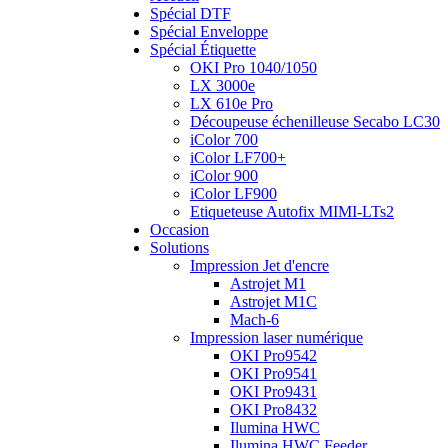
Spécial DTF
Spécial Enveloppe
Spécial Étiquette
OKI Pro 1040/1050
LX 3000e
LX 610e Pro
Découpeuse échenilleuse Secabo LC30
iColor 700
iColor LF700+
iColor 900
iColor LF900
Etiqueteuse Autofix MIMI-LTs2
Occasion
Solutions
Impression Jet d'encre
Astrojet M1
Astrojet M1C
Mach-6
Impression laser numérique
OKI Pro9542
OKI Pro9541
OKI Pro9431
OKI Pro8432
Ilumina HWC
Ilumina HWC Feeder