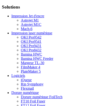
Solutions
Impression Jet d'encre
Astrojet M1
Astrojet M1C
Mach-6
Impression laser numérique
OKI Pro9542
OKI Pro9541
OKI Pro9431
OKI Pro8432
Ilumina HWC
Ilumina HWC Feeder
Margeur TL-30
FilmMaker 4
PlateMaker 5
Logiciels
iQueue
Rip Symphony
Flexmail
Dorure numérique
Dorure numérique FoilTech
FT10 Foil Fuser
FT12 Foil Fuser