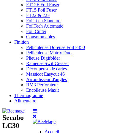
FT12F Foil Fuser
FT15 Foil Fuser
FT22 & 22F
FoilTech Standard
FoilTech Automatic
Foil Cutter
Consommables
Finition
Pelliculeuse Doreuse Foil F350
Pelliculeuse Matrix Duo
Plieuse Digifolder
Raineuse SwiftCreaser
Découpeuse de cartes
Massicot Easycut 46
Arrondisseur d'angles
RM3 Perforateur
Encolleuse Maxit
Thermographie
Alimentaire
Secabo
LC30
Accueil