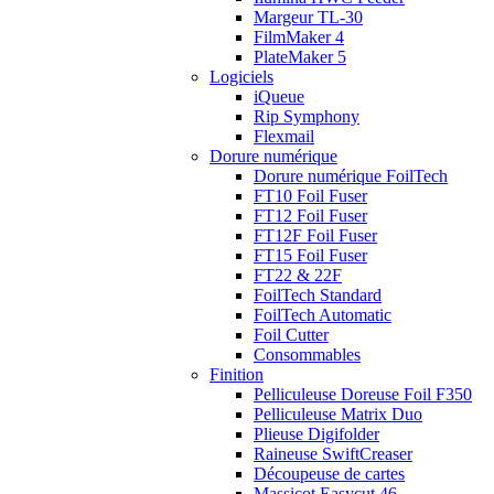
Margeur TL-30
FilmMaker 4
PlateMaker 5
Logiciels
iQueue
Rip Symphony
Flexmail
Dorure numérique
Dorure numérique FoilTech
FT10 Foil Fuser
FT12 Foil Fuser
FT12F Foil Fuser
FT15 Foil Fuser
FT22 & 22F
FoilTech Standard
FoilTech Automatic
Foil Cutter
Consommables
Finition
Pelliculeuse Doreuse Foil F350
Pelliculeuse Matrix Duo
Plieuse Digifolder
Raineuse SwiftCreaser
Découpeuse de cartes
Massicot Easycut 46